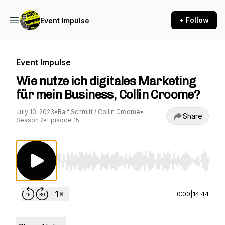
+ Follow
Event Impulse
Event Impulse
Wie nutze ich digitales Marketing
für mein Business, Collin Croome?
July 10, 2023
•
Ralf Schmitt / Collin Croome
•
Share
Season 2
•
Episode 15
Use Left/Right to seek, Home/End to jump to st
0:00
|
14:44